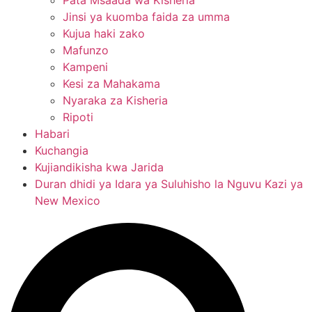
Pata Msaada wa Kisheria
Jinsi ya kuomba faida za umma
Kujua haki zako
Mafunzo
Kampeni
Kesi za Mahakama
Nyaraka za Kisheria
Ripoti
Habari
Kuchangia
Kujiandikisha kwa Jarida
Duran dhidi ya Idara ya Suluhisho la Nguvu Kazi ya
New Mexico