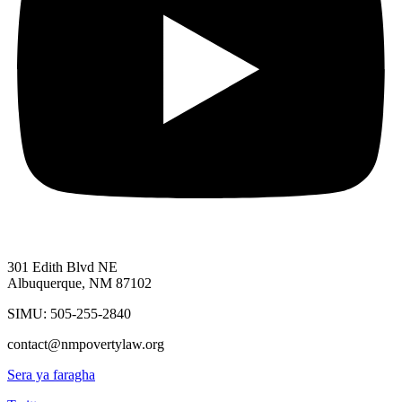
301 Edith Blvd NE
Albuquerque, NM 87102
SIMU: 505-255-2840
contact@nmpovertylaw.org
Sera ya faragha