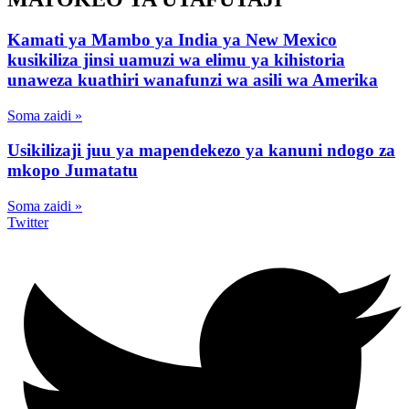
Kamati ya Mambo ya India ya New Mexico
kusikiliza jinsi uamuzi wa elimu ya kihistoria
unaweza kuathiri wanafunzi wa asili wa Amerika
Soma zaidi »
Usikilizaji juu ya mapendekezo ya kanuni ndogo za
mkopo Jumatatu
Soma zaidi »
Twitter