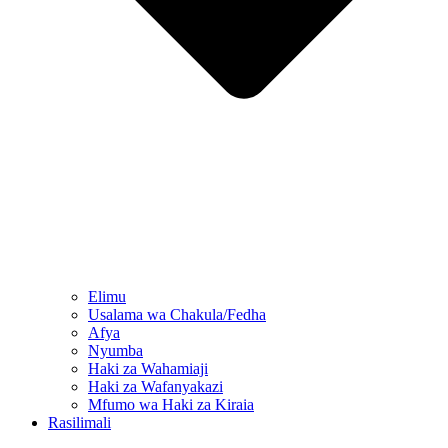
Elimu
Usalama wa Chakula/Fedha
Afya
Nyumba
Haki za Wahamiaji
Haki za Wafanyakazi
Mfumo wa Haki za Kiraia
Rasilimali