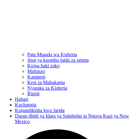
Pata Msaada wa Kisheria
Jinsi ya kuomba faida za umma
Kujua haki zako
Mafunzo
Kampeni
Kesi za Mahakama
Nyaraka za Kisheria
Ripoti
Habari
Kuchangia
Kujiandikisha kwa Jarida
Duran dhidi ya Idara ya Suluhisho la Nguvu Kazi ya New
Mexico