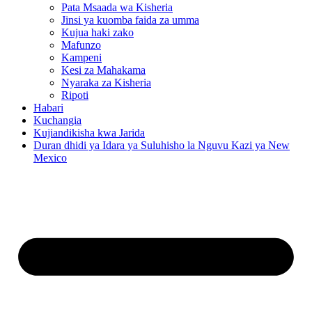
Pata Msaada wa Kisheria
Jinsi ya kuomba faida za umma
Kujua haki zako
Mafunzo
Kampeni
Kesi za Mahakama
Nyaraka za Kisheria
Ripoti
Habari
Kuchangia
Kujiandikisha kwa Jarida
Duran dhidi ya Idara ya Suluhisho la Nguvu Kazi ya New
Mexico