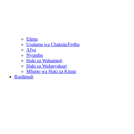
Elimu
Usalama wa Chakula/Fedha
Afya
Nyumba
Haki za Wahamiaji
Haki za Wafanyakazi
Mfumo wa Haki za Kiraia
Rasilimali