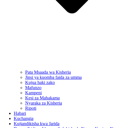
Pata Msaada wa Kisheria
Jinsi ya kuomba faida za umma
Kujua haki zako
Mafunzo
Kampeni
Kesi za Mahakama
Nyaraka za Kisheria
Ripoti
Habari
Kuchangia
Kujiandikisha kwa Jarida