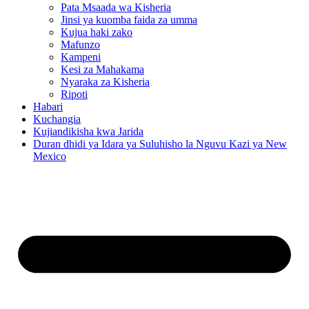
Pata Msaada wa Kisheria
Jinsi ya kuomba faida za umma
Kujua haki zako
Mafunzo
Kampeni
Kesi za Mahakama
Nyaraka za Kisheria
Ripoti
Habari
Kuchangia
Kujiandikisha kwa Jarida
Duran dhidi ya Idara ya Suluhisho la Nguvu Kazi ya New
Mexico