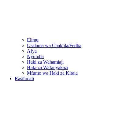
Elimu
Usalama wa Chakula/Fedha
Afya
Nyumba
Haki za Wahamiaji
Haki za Wafanyakazi
Mfumo wa Haki za Kiraia
Rasilimali