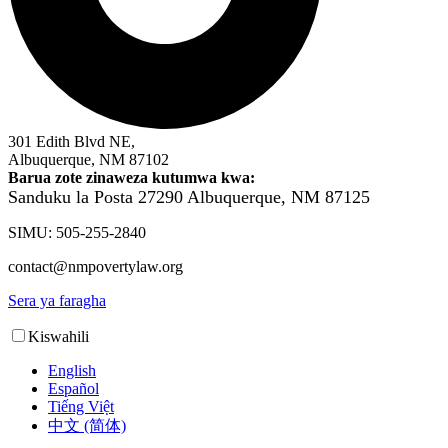
301 Edith Blvd NE,
Albuquerque, NM 87102
Barua zote zinaweza kutumwa kwa:
Sanduku la Posta 27290
Albuquerque, NM 87125
SIMU: 505-255-2840
contact@nmpovertylaw.org
Sera ya faragha
Kiswahili
English
Español
Tiếng Việt
中文 (简体)