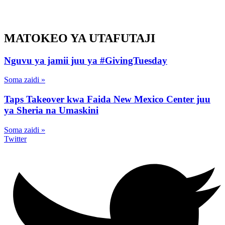
MATOKEO YA UTAFUTAJI
Nguvu ya jamii juu ya #GivingTuesday
Soma zaidi »
Taps Takeover kwa Faida New Mexico Center juu
ya Sheria na Umaskini
Soma zaidi »
Twitter