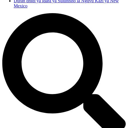
Duran dhidi ya Idara ya Suluhisho la Nguvu Kazi ya New
Mexico