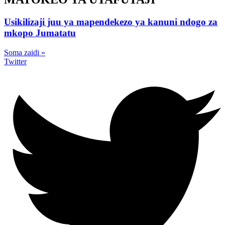
Usikilizaji juu ya mapendekezo ya kanuni ndogo za
mkopo Jumatatu
Soma zaidi »
Twitter