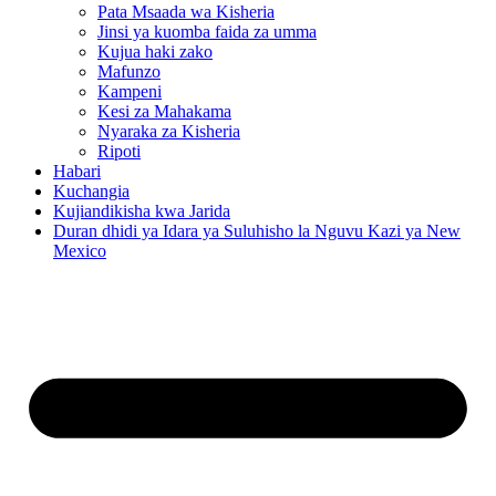
Pata Msaada wa Kisheria
Jinsi ya kuomba faida za umma
Kujua haki zako
Mafunzo
Kampeni
Kesi za Mahakama
Nyaraka za Kisheria
Ripoti
Habari
Kuchangia
Kujiandikisha kwa Jarida
Duran dhidi ya Idara ya Suluhisho la Nguvu Kazi ya New
Mexico