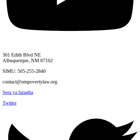
301 Edith Blvd NE
Albuquerque, NM 87102
SIMU: 505-255-2840
contact@nmpovertylaw.org
Sera ya faragha
Twitter