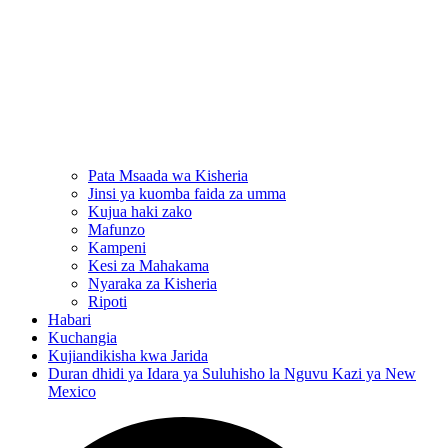
Pata Msaada wa Kisheria
Jinsi ya kuomba faida za umma
Kujua haki zako
Mafunzo
Kampeni
Kesi za Mahakama
Nyaraka za Kisheria
Ripoti
Habari
Kuchangia
Kujiandikisha kwa Jarida
Duran dhidi ya Idara ya Suluhisho la Nguvu Kazi ya New
Mexico