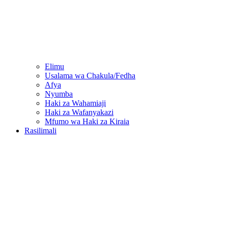
Elimu
Usalama wa Chakula/Fedha
Afya
Nyumba
Haki za Wahamiaji
Haki za Wafanyakazi
Mfumo wa Haki za Kiraia
Rasilimali