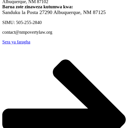
Albuquerque, NM 87102
Barua zote zinaweza kutumwa kwa:
Sanduku la Posta 27290
Albuquerque, NM 87125
SIMU: 505-255-2840
contact@nmpovertylaw.org
Sera ya faragha