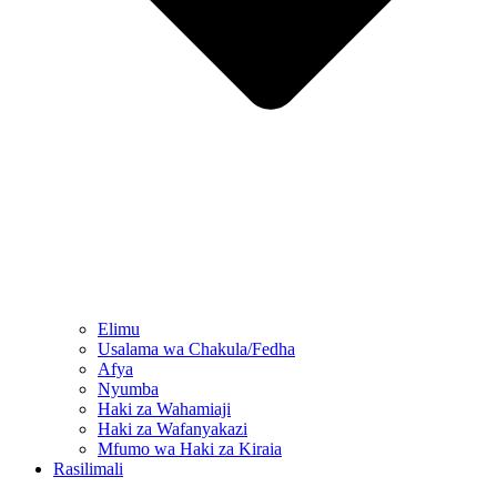
Elimu
Usalama wa Chakula/Fedha
Afya
Nyumba
Haki za Wahamiaji
Haki za Wafanyakazi
Mfumo wa Haki za Kiraia
Rasilimali