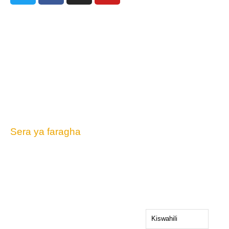
301 Edith Blvd NE
Albuquerque, NM 87102
SIMU: 505-255-2840
contact@nmpovertylaw.org
Sera ya faragha
Kiswahili