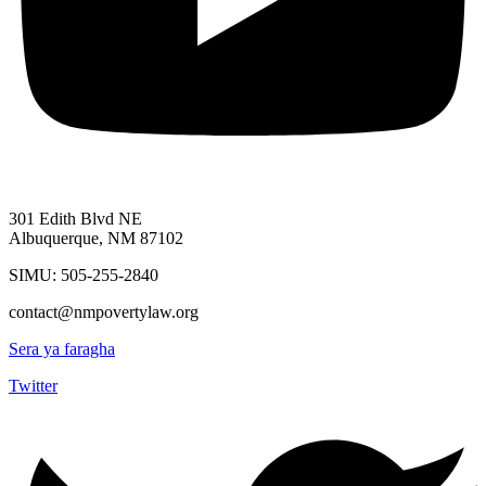
301 Edith Blvd NE
Albuquerque, NM 87102
SIMU: 505-255-2840
contact@nmpovertylaw.org
Sera ya faragha
Twitter