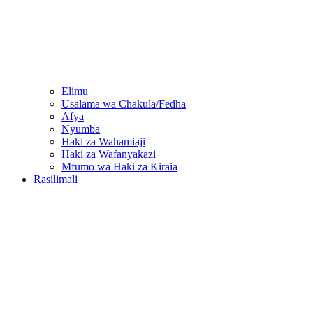
Elimu
Usalama wa Chakula/Fedha
Afya
Nyumba
Haki za Wahamiaji
Haki za Wafanyakazi
Mfumo wa Haki za Kiraia
Rasilimali