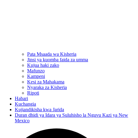
Pata Msaada wa Kisheria
Jinsi ya kuomba faida za umma
Kujua haki zako
Mafunzo
Kampeni
Kesi za Mahakama
Nyaraka za Kisheria
Ripoti
Habari
Kuchangia
Kujiandikisha kwa Jarida
Duran dhidi ya Idara ya Suluhisho la Nguvu Kazi ya New
Mexico