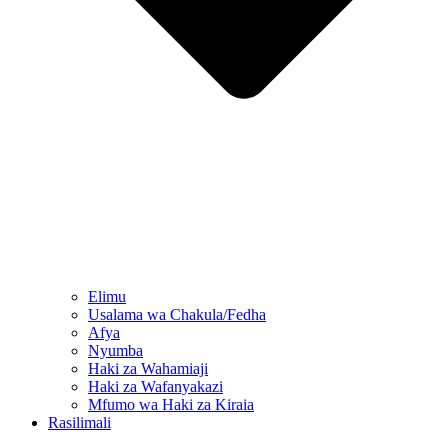
Elimu
Usalama wa Chakula/Fedha
Afya
Nyumba
Haki za Wahamiaji
Haki za Wafanyakazi
Mfumo wa Haki za Kiraia
Rasilimali