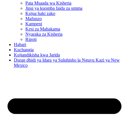
Pata Msaada wa Kisheria
Jinsi ya kuomba faida za umma
Kujua haki zako
Mafunzo
Kampeni
Kesi za Mahakama
Nyaraka za Kisheria
Ripoti
Habari
Kuchangia
Kujiandikisha kwa Jarida
Duran dhidi ya Idara ya Suluhisho la Nguvu Kazi ya New
Mexico