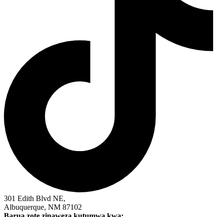
301 Edith Blvd NE,
Albuquerque, NM 87102
Barua zote zinaweza kutumwa kwa: