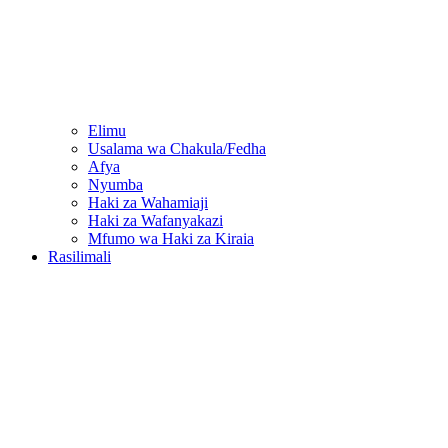
Elimu
Usalama wa Chakula/Fedha
Afya
Nyumba
Haki za Wahamiaji
Haki za Wafanyakazi
Mfumo wa Haki za Kiraia
Rasilimali