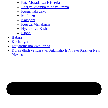
Pata Msaada wa Kisheria
Jinsi ya kuomba faida za umma
Kujua haki zako
Mafunzo
Kampeni
Kesi za Mahakama
Nyaraka za Kisheria
Ripoti
Habari
Kuchangia
Kujiandikisha kwa Jarida
Duran dhidi ya Idara ya Suluhisho la Nguvu Kazi ya New
Mexico