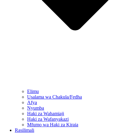
Elimu
Usalama wa Chakula/Fedha
Afya
Nyumba
Haki za Wahamiaji
Haki za Wafanyakazi
Mfumo wa Haki za Kiraia
Rasilimali