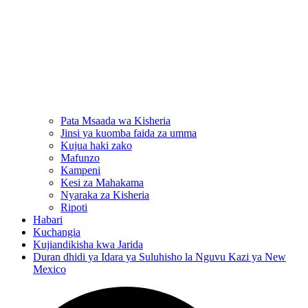
Pata Msaada wa Kisheria
Jinsi ya kuomba faida za umma
Kujua haki zako
Mafunzo
Kampeni
Kesi za Mahakama
Nyaraka za Kisheria
Ripoti
Habari
Kuchangia
Kujiandikisha kwa Jarida
Duran dhidi ya Idara ya Suluhisho la Nguvu Kazi ya New
Mexico