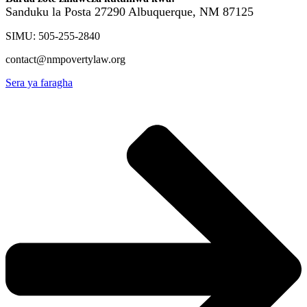
Sanduku la Posta 27290
Albuquerque, NM 87125
SIMU: 505-255-2840
contact@nmpovertylaw.org
Sera ya faragha