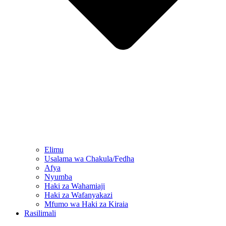
Elimu
Usalama wa Chakula/Fedha
Afya
Nyumba
Haki za Wahamiaji
Haki za Wafanyakazi
Mfumo wa Haki za Kiraia
Rasilimali