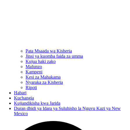
Pata Msaada wa Kisheria
Jinsi ya kuomba faida za umma
Kujua haki zako
Mafunzo
Kampeni
Kesi za Mahakama
Nyaraka za Kisheria
Ripoti
Habari
Kuchangia
Kujiandikisha kwa Jarida
Duran dhidi ya Idara ya Suluhisho la Nguvu Kazi ya New
Mexico