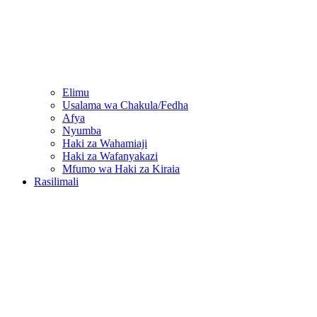
Elimu
Usalama wa Chakula/Fedha
Afya
Nyumba
Haki za Wahamiaji
Haki za Wafanyakazi
Mfumo wa Haki za Kiraia
Rasilimali