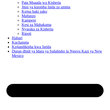
Pata Msaada wa Kisheria
Jinsi ya kuomba faida za umma
Kujua haki zako
Mafunzo
Kampeni
Kesi za Mahakama
Nyaraka za Kisheria
Ripoti
Habari
Kuchangia
Kujiandikisha kwa Jarida
Duran dhidi ya Idara ya Suluhisho la Nguvu Kazi ya New
Mexico