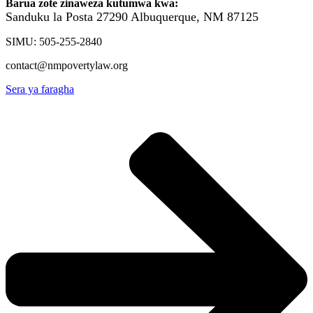
Barua zote zinaweza kutumwa kwa:
Sanduku la Posta 27290
Albuquerque, NM 87125
SIMU: 505-255-2840
contact@nmpovertylaw.org
Sera ya faragha